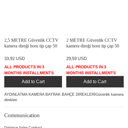
2,5 METRE Güvenlik CCTV
2 METRE Güvenlik CCTV
kamera direği boru tip çap 50
kamera direği boru tip çap 50
mm kalınlık 2 mm
mm kalınlık 2 mm
KONSOLSUZ FIRIN BOYA
KONSOLSUZ FIRIN BOYA
33,92 USD
29,59 USD
ALL PRODUCTS IN 3
ALL PRODUCTS IN 3
MONTHS INSTALLMENTS
MONTHS INSTALLMENTS
Add to Cart
Add to Cart
AYDINLATMA KAMERA BAYRAK BAHÇE DİREKLERİGüvenlik kamera
direkleri
Communication
Distance Sales Contract